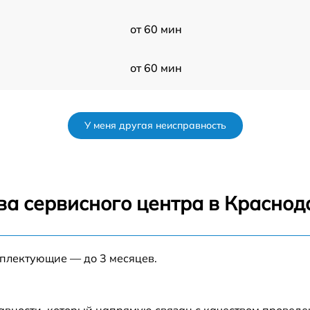
от 60 мин
от 60 мин
7W
от 60 мин
У меня другая неисправность
от 60 мин
от 60 мин
ва сервисного центра в Краснод
от 60 мин
мплектующие — до 3 месяцев.
от 60 мин
от 60 мин
авности, который напрямую связан с качеством провед