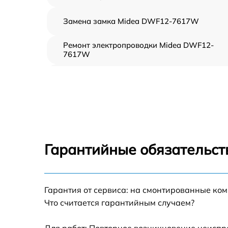
Замена замка Midea DWF12-7617W
Ремонт электропроводки Midea DWF12-
7617W
Замена шнура питания Midea DWF12-761
Корпусный ремонт (замена резинок,
креплений, кнопок) Midea DWF12-7617W
Ремонт платы управления (восстановление)
Midea DWF12-7617W
Гарантийные обязательст
Замена заливного клапана Midea DWF12-
7617W
Замена панели управления Midea DWF12-
Гарантия от сервиса: на смонтированные ко
7617W
Что считается гарантийным случаем?
Замена расходомера Midea DWF12-7617W
Для работ: Повторное возникновение неиспр