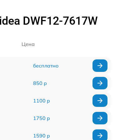
idea DWF12-7617W
Цена
бесплатно
850 р
1100 р
1750 р
1590 р