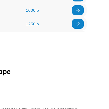
1600 р
1250 р
1000 р
850 р
2590 р
аре
1550 р
1550 р
1600 р
енного ремонта (например, некорректный