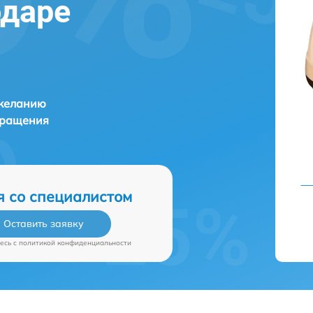
одаре
 желанию
бращения
я со специалистом
Оставить заявку
есь c
политикой конфиденциальности