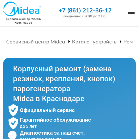
+7 (861) 212-36-12
Ежедневно с 9:00 до 21:00
Сервисный центр Midea
в
Краснодаре
Сервисный центр Midea
Каталог устройств
Ремон
Корпусный ремонт (замена
резинок, креплений, кнопок)
парогенератора
Midea в Краснодаре
Официальный сервис
Гарантийное обслуживание
до 3 лет
Диагностика за наш счет,