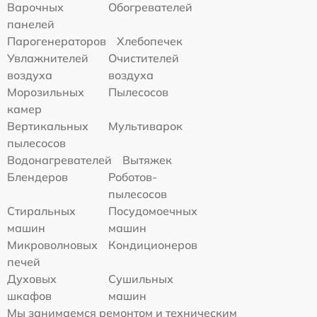
Варочных
Обогревателей
панелей
Парогенераторов
Хлебопечек
Увлажнителей
Очистителей
воздуха
воздуха
Морозильных
Пылесосов
камер
Вертикальных
Мультиварок
пылесосов
Водонагревателей
Вытяжек
Блендеров
Роботов-
пылесосов
Стиральных
Посудомоечных
машин
машин
Микроволновых
Кондиционеров
печей
Духовых
Сушильных
шкафов
машин
Мы занимаемся ремонтом и техническим