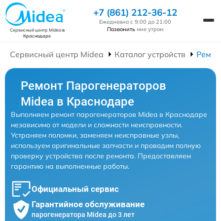
+7 (861) 212-36-12
Ежедневно с 9:00 до 21:00
Позвонить
мне утром
Сервисный центр Midea
в
Краснодаре
Сервисный центр Midea
Каталог устройств
Ремон
Ремонт Парогенераторов
Midea в Краснодаре
Выполняем ремонт парогенераторов Midea в Краснодаре
независимо от модели и сложности неисправности.
Устраняем поломки, заменяем неисправные узлы,
используем оригинальные запчасти и проводим полную
проверку устройства после ремонта. Предоставляем
гарантию на выполненные работы.
Официальный сервис
Гарантийное обслуживание
парогенератора Midea до 3 лет