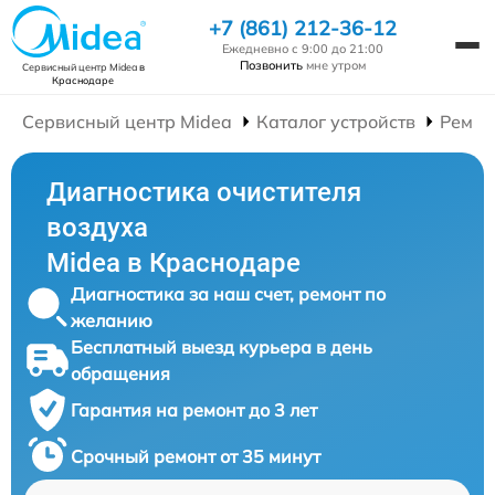
+7 (861) 212-36-12
Ежедневно с 9:00 до 21:00
Позвонить
мне утром
Сервисный центр Midea
в
Краснодаре
Сервисный центр Midea
Каталог устройств
Ремон
Диагностика очистителя
воздуха
Midea в Краснодаре
Диагностика за наш счет, ремонт по
желанию
Бесплатный выезд курьера в день
обращения
Гарантия на ремонт до 3 лет
Срочный ремонт от 35 минут