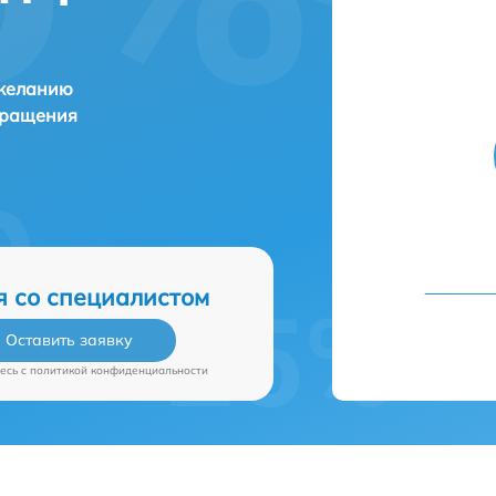
 желанию
бращения
я со специалистом
Оставить заявку
есь c
политикой конфиденциальности