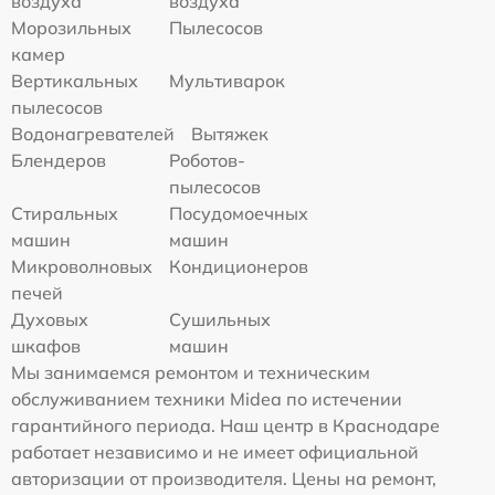
воздуха
воздуха
Морозильных
Пылесосов
камер
Вертикальных
Мультиварок
пылесосов
Водонагревателей
Вытяжек
Блендеров
Роботов-
пылесосов
Стиральных
Посудомоечных
машин
машин
Микроволновых
Кондиционеров
печей
Духовых
Сушильных
шкафов
машин
Мы занимаемся ремонтом и техническим
обслуживанием техники Midea по истечении
гарантийного периода. Наш центр в Краснодаре
работает независимо и не имеет официальной
авторизации от производителя. Цены на ремонт,