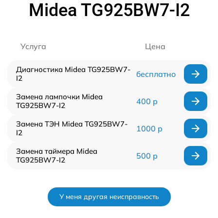
Midea TG925BW7-I2
Услуга
Цена
Диагностика Midea TG925BW7-
бесплатно
I2
Замена лампочки Midea
400 р
TG925BW7-I2
Замена ТЭН Midea TG925BW7-
1000 р
I2
Замена таймера Midea
500 р
TG925BW7-I2
У меня другая неисправность