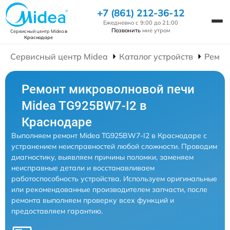
+7 (861) 212-36-12
Ежедневно с 9:00 до 21:00
Позвонить
мне утром
Сервисный центр Midea
в
Краснодаре
Сервисный центр Midea
Каталог устройств
Ремон
Ремонт микроволновой печи
Midea TG925BW7-I2 в
Краснодаре
Выполняем ремонт Midea TG925BW7-I2 в Краснодаре с
устранением неисправностей любой сложности. Проводим
диагностику, выявляем причины поломки, заменяем
неисправные детали и восстанавливаем
работоспособность устройства. Используем оригинальные
или рекомендованные производителем запчасти, после
ремонта выполняем проверку всех функций и
предоставляем гарантию.