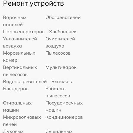
Ремонт устройств
Варочных
Обогревателей
панелей
Парогенераторов
Хлебопечек
Увлажнителей
Очистителей
воздуха
воздуха
Морозильных
Пылесосов
камер
Вертикальных
Мультиварок
пылесосов
Водонагревателей
Вытяжек
Блендеров
Роботов-
пылесосов
Стиральных
Посудомоечных
машин
машин
Микроволновых
Кондиционеров
печей
Духовых
Сушильных