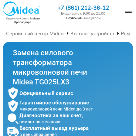
+7 (861) 212-36-12
Ежедневно с 9:00 до 21:00
Позвонить
мне утром
Сервисный центр Midea
в
Краснодаре
Сервисный центр Midea
Каталог устройств
Ремон
Замена силового
трансформатора
микроволновой печи
Midea TG025LX3
Официальный сервис
Гарантийное обслуживание
микроволновой печи Midea до 3 лет
Диагностика за наш счет,
ремонт по желанию
Бесплатный выезд курьера
в день обращения