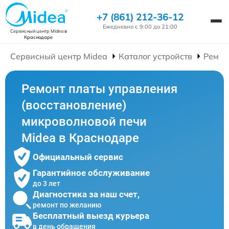
+7 (861) 212-36-12
Ежедневно с 9:00 до 21:00
Сервисный центр Midea
в
Краснодаре
Сервисный центр Midea
Каталог устройств
Ремон
Ремонт платы управления
(восстановление)
микроволновой печи
Midea в Краснодаре
Официальный сервис
Гарантийное обслуживание
до 3 лет
Диагностика за наш счет,
ремонт по желанию
Бесплатный выезд курьера
в день обращения