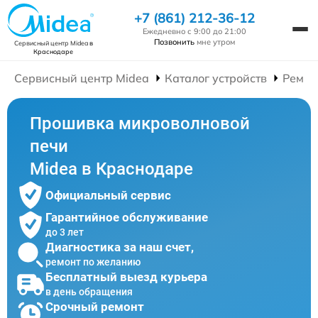
+7 (861) 212-36-12
Ежедневно с 9:00 до 21:00
Позвонить
мне утром
Сервисный центр Midea
в
Краснодаре
Сервисный центр Midea
Каталог устройств
Ремон
Прошивка микроволновой
печи
Midea в Краснодаре
Официальный сервис
Гарантийное обслуживание
до 3 лет
Диагностика за наш счет,
ремонт по желанию
Бесплатный выезд курьера
в день обращения
Срочный ремонт