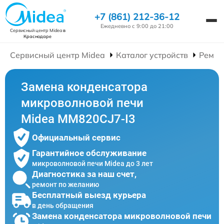
+7 (861) 212-36-12
Ежедневно с 9:00 до 21:00
Сервисный центр Midea
в
Краснодаре
Сервисный центр Midea
Каталог устройств
Ремон
Замена конденсатора
микроволновой печи
Midea MM820CJ7-I3
Официальный сервис
Гарантийное обслуживание
микроволновой печи Midea до 3 лет
Диагностика за наш счет,
ремонт по желанию
Бесплатный выезд курьера
в день обращения
Замена конденсатора микроволновой печи