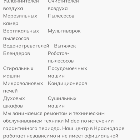
Увлажнителей
Очистителей
воздуха
воздуха
Морозильных
Пылесосов
камер
Вертикальных
Мультиварок
пылесосов
Водонагревателей
Вытяжек
Блендеров
Роботов-
пылесосов
Стиральных
Посудомоечных
машин
машин
Микроволновых
Кондиционеров
печей
Духовых
Сушильных
шкафов
машин
Мы занимаемся ремонтом и техническим
обслуживанием техники Midea по истечении
гарантийного периода. Наш центр в Краснодаре
работает независимо и не имеет официальной