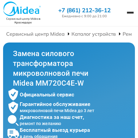
+7 (861) 212-36-12
Ежедневно с 9:00 до 21:00
Сервисный центр Midea
в
Краснодаре
Сервисный центр Midea
Каталог устройств
Ремон
Замена силового
трансформатора
микроволновой печи
Midea MM720C4E-W
Официальный сервис
Гарантийное обслуживание
микроволновой печи Midea до 3 лет
Диагностика за наш счет,
ремонт по желанию
Бесплатный выезд курьера
в день обращения