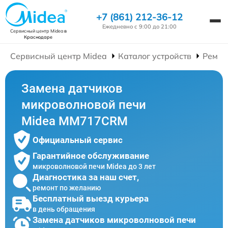
+7 (861) 212-36-12
Ежедневно с 9:00 до 21:00
Сервисный центр Midea
в
Краснодаре
Сервисный центр Midea
Каталог устройств
Ремон
Замена датчиков
микроволновой печи
Midea MM717CRM
Официальный сервис
Гарантийное обслуживание
микроволновой печи Midea до 3 лет
Диагностика за наш счет,
ремонт по желанию
Бесплатный выезд курьера
в день обращения
Замена датчиков микроволновой печи