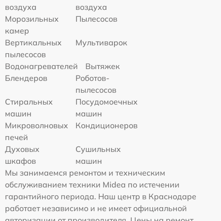
воздуха
воздуха
Морозильных
Пылесосов
камер
Вертикальных
Мультиварок
пылесосов
Водонагревателей
Вытяжек
Блендеров
Роботов-
пылесосов
Стиральных
Посудомоечных
машин
машин
Микроволновых
Кондиционеров
печей
Духовых
Сушильных
шкафов
машин
Мы занимаемся ремонтом и техническим
обслуживанием техники Midea по истечении
гарантийного периода. Наш центр в Краснодаре
работает независимо и не имеет официальной
авторизации от производителя. Цены на ремонт,