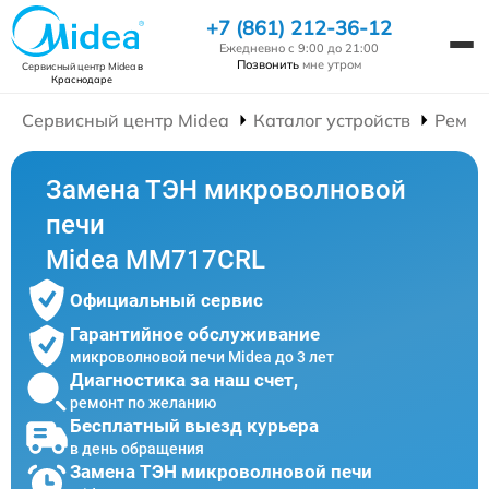
+7 (861) 212-36-12
Ежедневно с 9:00 до 21:00
Позвонить
мне утром
Сервисный центр Midea
в
Краснодаре
Сервисный центр Midea
Каталог устройств
Ремон
Замена ТЭН микроволновой
печи
Midea MM717CRL
Официальный сервис
Гарантийное обслуживание
микроволновой печи Midea до 3 лет
Диагностика за наш счет,
ремонт по желанию
Бесплатный выезд курьера
в день обращения
Замена ТЭН микроволновой печи