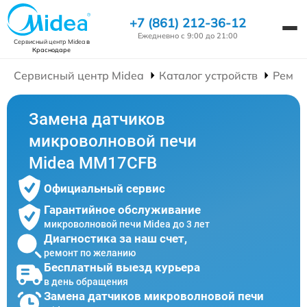
+7 (861) 212-36-12
Ежедневно с 9:00 до 21:00
Сервисный центр Midea
в
Краснодаре
Сервисный центр Midea
Каталог устройств
Ремон
Замена датчиков
микроволновой печи
Midea MM17CFB
Официальный сервис
Гарантийное обслуживание
микроволновой печи Midea до 3 лет
Диагностика за наш счет,
ремонт по желанию
Бесплатный выезд курьера
в день обращения
Замена датчиков микроволновой печи