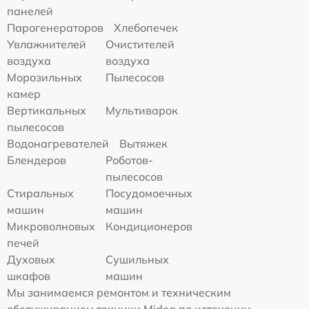
панелей
Парогенераторов
Хлебопечек
Увлажнителей
Очистителей
воздуха
воздуха
Морозильных
Пылесосов
камер
Вертикальных
Мультиварок
пылесосов
Водонагревателей
Вытяжек
Блендеров
Роботов-
пылесосов
Стиральных
Посудомоечных
машин
машин
Микроволновых
Кондиционеров
печей
Духовых
Сушильных
шкафов
машин
Мы занимаемся ремонтом и техническим
обслуживанием техники Midea по истечении