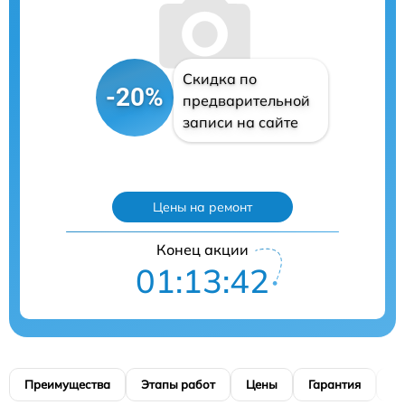
Скидка по
-20%
предварительной
записи на сайте
Цены на ремонт
Конец акции
01:13:41
Преимущества
Этапы работ
Цены
Гарантия
М