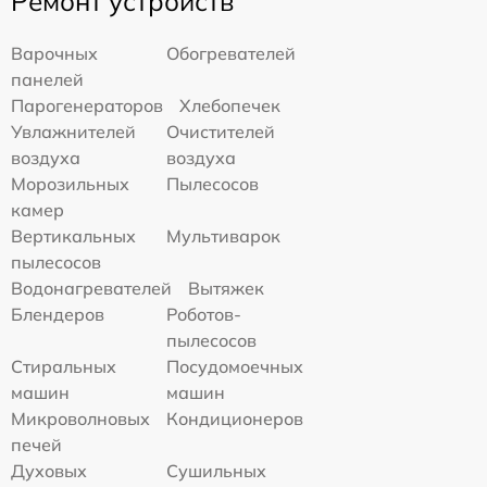
Ремонт устройств
Варочных
Обогревателей
панелей
Парогенераторов
Хлебопечек
Увлажнителей
Очистителей
воздуха
воздуха
Морозильных
Пылесосов
камер
Вертикальных
Мультиварок
пылесосов
Водонагревателей
Вытяжек
Блендеров
Роботов-
пылесосов
Стиральных
Посудомоечных
машин
машин
Микроволновых
Кондиционеров
печей
Духовых
Сушильных