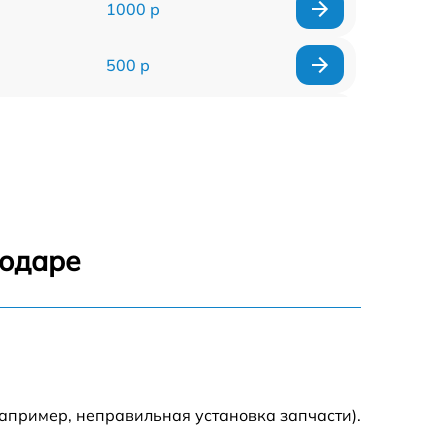
1000 р
500 р
500 р
450 р
500 р
нодаре
500 р
500 р
500 р
апример, неправильная установка запчасти).