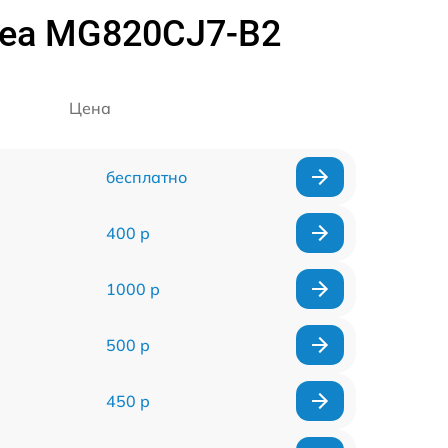
dea MG820CJ7-B2
Цена
бесплатно
400 р
1000 р
500 р
450 р