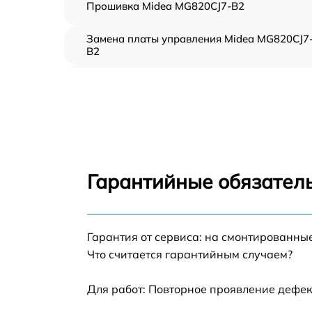
Прошивка Midea MG820CJ7-B2
Замена платы управления Midea MG820CJ7
B2
Ремонт платы управления (восстановление)
Midea MG820CJ7-B2
Замена датчиков Midea MG820CJ7-B2
Замена вентилятора Midea MG820CJ7-B2
Гарантийные обязатель
Ремонт магнетрона Midea MG820CJ7-B2
Гарантия от сервиса: на смонтированны
Ремонт волновода Midea MG820CJ7-B2
Что считается гарантийным случаем?
Ремонт переключателей режимов Midea
MG820CJ7-B2
Для работ: Повторное проявление дефек
Замена блока управления Midea MG820CJ7