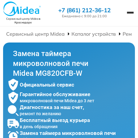
+7 (861) 212-36-12
Ежедневно с 9:00 до 21:00
Сервисный центр Midea
в
Краснодаре
Сервисный центр Midea
Каталог устройств
Ремон
Замена таймера
микроволновой печи
Midea MG820CFB-W
Официальный сервис
Гарантийное обслуживание
микроволновой печи Midea до 3 лет
Диагностика за наш счет,
ремонт по желанию
Бесплатный выезд курьера
в день обращения
Замена таймера микроволновой печи