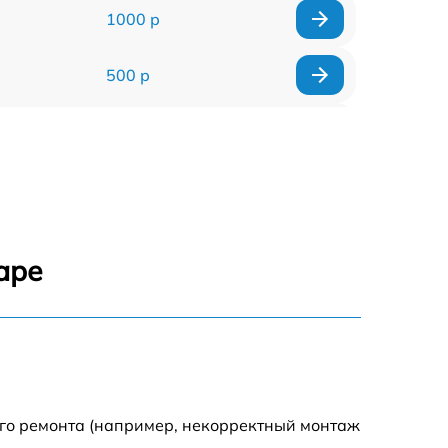
1000 р
500 р
500 р
450 р
500 р
аре
500 р
500 р
500 р
ого ремонта (например, некорректный монтаж