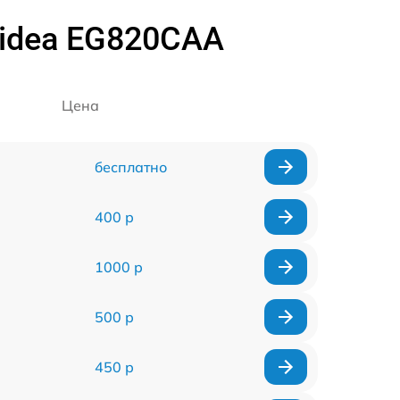
idea EG820CAA
Цена
бесплатно
400 р
1000 р
500 р
450 р