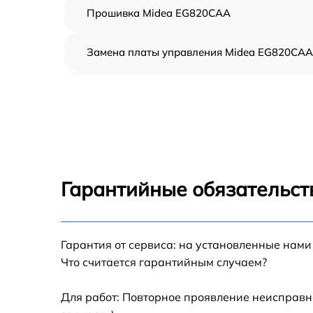
Прошивка Midea EG820CAA
Замена платы управления Midea EG820CAA
Ремонт платы управления (восстановление)
Midea EG820CAA
Замена датчиков Midea EG820CAA
Замена вентилятора Midea EG820CAA
Гарантийные обязательст
Ремонт магнетрона Midea EG820CAA
Гарантия от сервиса: на установленные нами
Ремонт волновода Midea EG820CAA
Что считается гарантийным случаем?
Ремонт переключателей режимов Midea
EG820CAA
Для работ: Повторное проявление неисправн