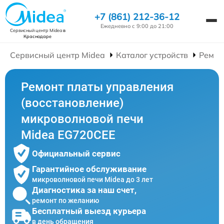
+7 (861) 212-36-12
Ежедневно с 9:00 до 21:00
Сервисный центр Midea
в
Краснодаре
Сервисный центр Midea
Каталог устройств
Ремон
Ремонт платы управления
(восстановление)
микроволновой печи
Midea EG720CEE
Официальный сервис
Гарантийное обслуживание
микроволновой печи Midea до 3 лет
Диагностика за наш счет,
ремонт по желанию
Бесплатный выезд курьера
в день обращения