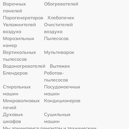
Варочных
Обогревателей
панелей
Парогенераторов
Хлебопечек
Увлажнителей
Очистителей
воздуха
воздуха
Морозильных
Пылесосов
камер
Вертикальных
Мультиварок
пылесосов
Водонагревателей
Вытяжек
Блендеров
Роботов-
пылесосов
Стиральных
Посудомоечных
машин
машин
Микроволновых
Кондиционеров
печей
Духовых
Сушильных
шкафов
машин
Мы занимаемся ремонтом и техническим