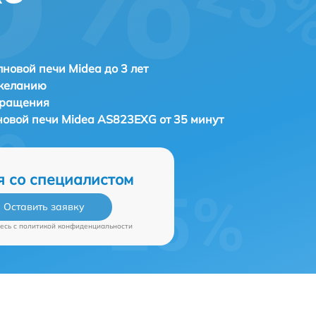
новой печи Midea до 3 лет
 желанию
бращения
новой печи
Midea AS823EXG от 35 минут
я со специалистом
Оставить заявку
есь c
политикой конфиденциальности