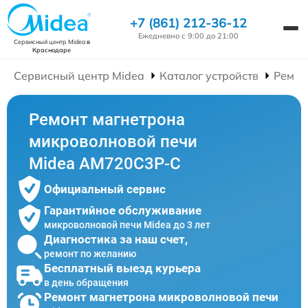
+7 (861) 212-36-12
Ежедневно с 9:00 до 21:00
Сервисный центр Midea
в
Краснодаре
Сервисный центр Midea
Каталог устройств
Ремон
Ремонт магнетрона
микроволновой печи
Midea AM720C3P-C
Официальный сервис
Гарантийное обслуживание
микроволновой печи Midea до 3 лет
Диагностика за наш счет,
ремонт по желанию
Бесплатный выезд курьера
в день обращения
Ремонт магнетрона микроволновой печи