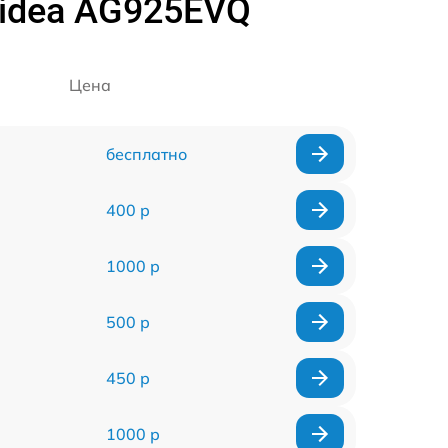
idea AG925EVQ
Цена
бесплатно
400 р
1000 р
500 р
450 р
1000 р