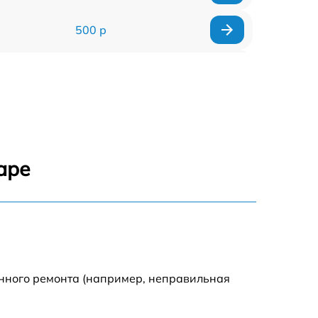
500 р
500 р
450 р
500 р
аре
500 р
500 р
500 р
енного ремонта (например, неправильная
590 р