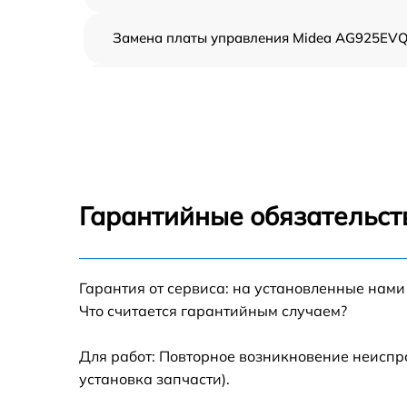
Замена платы управления Midea AG925EV
Ремонт платы управления (восстановление)
Midea AG925EVQ
Замена датчиков Midea AG925EVQ
Замена вентилятора Midea AG925EVQ
Гарантийные обязательст
Ремонт магнетрона Midea AG925EVQ
Гарантия от сервиса: на установленные нами
Ремонт волновода Midea AG925EVQ
Что считается гарантийным случаем?
Ремонт переключателей режимов Midea
AG925EVQ
Для работ: Повторное возникновение неиспр
установка запчасти).
Замена блока управления Midea AG925EV