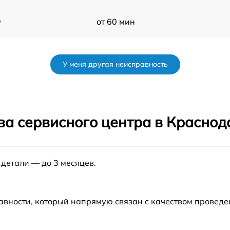
Q
от 60 мин
от 60 мин
У меня другая неисправность
от 60 мин
от 60 мин
ва сервисного центра в Краснод
от 60 мин
 детали — до 3 месяцев.
от 60 мин
от 60 мин
авности, который напрямую связан с качеством провед
Q
от 60 мин