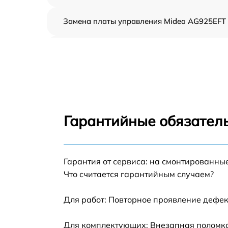
Замена платы управления Midea AG925EFT
Ремонт платы управления (восстановление)
Midea AG925EFT
Замена датчиков Midea AG925EFT
Замена вентилятора Midea AG925EFT
Гарантийные обязатель
Ремонт магнетрона Midea AG925EFT
Гарантия от сервиса: на смонтированны
Ремонт волновода Midea AG925EFT
Что считается гарантийным случаем?
Ремонт переключателей режимов Midea
AG925EFT
Для работ: Повторное проявление дефек
Замена блока управления Midea AG925EFT
Для комплектующих: Внезапная поломка,