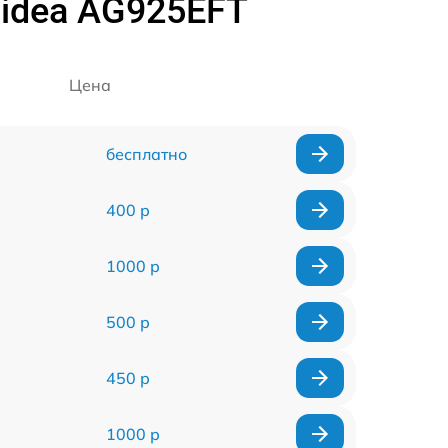
idea AG925EFT
Цена
бесплатно
400 р
1000 р
500 р
450 р
1000 р