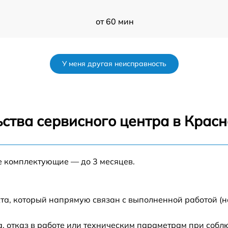
от 60 мин
от 60 мин
У меня другая неисправность
от 60 мин
от 60 мин
ства сервисного центра в Крас
от 60 мин
е комплектующие — до 3 месяцев.
от 60 мин
от 60 мин
та, который напрямую связан с выполненной работой (н
от 60 мин
 отказ в работе или техническим параметрам при собл