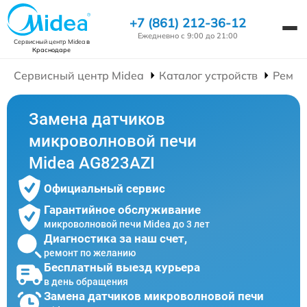
+7 (861) 212-36-12
Ежедневно с 9:00 до 21:00
Сервисный центр Midea
в
Краснодаре
Сервисный центр Midea
Каталог устройств
Ремон
Замена датчиков
микроволновой печи
Midea AG823AZI
Официальный сервис
Гарантийное обслуживание
микроволновой печи Midea до 3 лет
Диагностика за наш счет,
ремонт по желанию
Бесплатный выезд курьера
в день обращения
Замена датчиков микроволновой печи