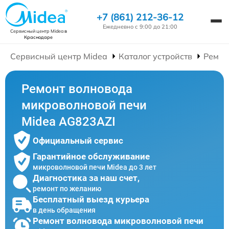
+7 (861) 212-36-12
Ежедневно с 9:00 до 21:00
Сервисный центр Midea
в
Краснодаре
Сервисный центр Midea
Каталог устройств
Ремон
Ремонт волновода
микроволновой печи
Midea AG823AZI
Официальный сервис
Гарантийное обслуживание
микроволновой печи Midea до 3 лет
Диагностика за наш счет,
ремонт по желанию
Бесплатный выезд курьера
в день обращения
Ремонт волновода микроволновой печи