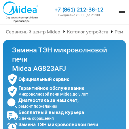
+7 (861) 212-36-12
Ежедневно с 9:00 до 21:00
Сервисный центр Midea
в
Краснодаре
Сервисный центр Midea
Каталог устройств
Ремон
Замена ТЭН микроволновой
печи
Midea AG823AFJ
Официальный сервис
Гарантийное обслуживание
микроволновой печи Midea до 3 лет
Диагностика за наш счет,
ремонт по желанию
Бесплатный выезд курьера
в день обращения
Замена ТЭН микроволновой печи