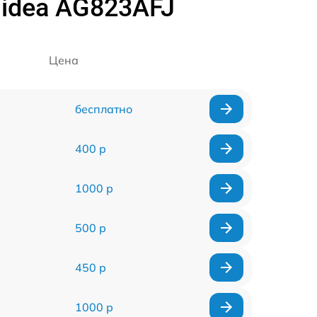
idea AG823AFJ
Цена
бесплатно
400 р
1000 р
500 р
450 р
1000 р