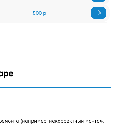
500 р
500 р
450 р
500 р
аре
500 р
500 р
500 р
 ремонта (например, некорректный монтаж
590 р