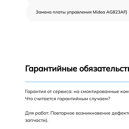
Замена платы управления Midea AG823AFJ
Ремонт платы управления (восстановление)
Midea AG823AFJ
Замена датчиков Midea AG823AFJ
Замена вентилятора Midea AG823AFJ
Гарантийные обязательст
Ремонт магнетрона Midea AG823AFJ
Гарантия от сервиса: на смонтированные ко
Ремонт волновода Midea AG823AFJ
Что считается гарантийным случаем?
Ремонт переключателей режимов Midea
AG823AFJ
Для работ: Повторное возникновение дефект
запчасти).
Замена блока управления Midea AG823AFJ