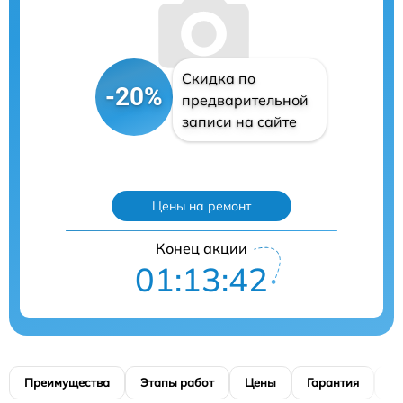
Скидка по
-20%
предварительной
записи на сайте
Цены на ремонт
Конец акции
01:13:41
Преимущества
Этапы работ
Цены
Гарантия
М