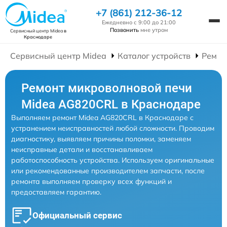
+7 (861) 212-36-12
Ежедневно с 9:00 до 21:00
Позвонить
мне утром
Сервисный центр Midea
в
Краснодаре
Сервисный центр Midea
Каталог устройств
Ремон
Ремонт микроволновой печи
Midea AG820CRL в Краснодаре
Выполняем ремонт Midea AG820CRL в Краснодаре с
устранением неисправностей любой сложности. Проводим
диагностику, выявляем причины поломки, заменяем
неисправные детали и восстанавливаем
работоспособность устройства. Используем оригинальные
или рекомендованные производителем запчасти, после
ремонта выполняем проверку всех функций и
предоставляем гарантию.
Официальный сервис