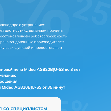
раснодаре с устранением
м диагностику, выявляем причины
восстанавливаем работоспособность
и рекомендованные производителем
рку всех функций и предоставляем
новой печи Midea AG820BJU-SS до 3 лет
 желанию
бращения
 Midea AG820BJU-SS от 35 минут
я со специалистом