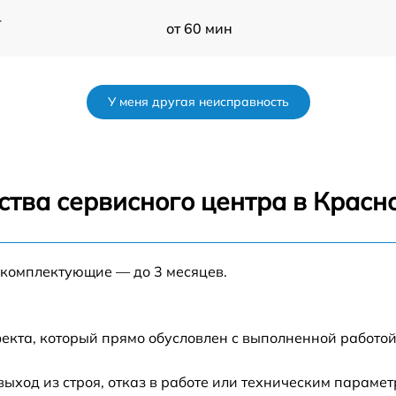
-
от 60 мин
от 60 мин
У меня другая неисправность
от 60 мин
от 60 мин
ства сервисного центра в Красн
от 60 мин
 комплектующие — до 3 месяцев.
от 60 мин
от 60 мин
екта, который прямо обусловлен с выполненной работой
-
от 60 мин
ход из строя, отказ в работе или техническим парамет