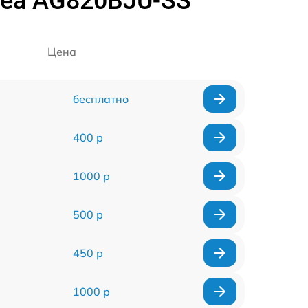
dea AG820BJU-SS
Цена
бесплатно
400 р
1000 р
500 р
450 р
1000 р