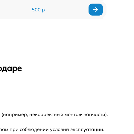
500 р
500 р
450 р
500 р
одаре
500 р
500 р
500 р
 (например, некорректный монтаж запчасти).
590 р
рам при соблюдении условий эксплуатации.