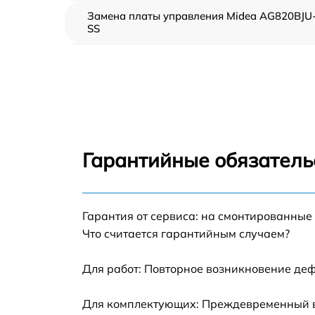
Замена платы управления Midea AG820BJU
SS
Ремонт платы управления (восстановление)
Midea AG820BJU-SS
Замена датчиков Midea AG820BJU-SS
Замена вентилятора Midea AG820BJU-SS
Гарантийные обязатель
Ремонт магнетрона Midea AG820BJU-SS
Гарантия от сервиса: на смонтированные
Ремонт волновода Midea AG820BJU-SS
Что считается гарантийным случаем?
Ремонт переключателей режимов Midea
AG820BJU-SS
Для работ: Повторное возникновение деф
Замена блока управления Midea AG820BJU
Для комплектующих: Преждевременный вы
SS