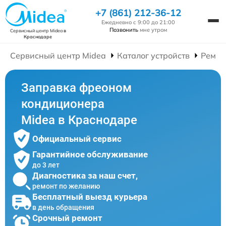
+7 (861) 212-36-12
Ежедневно с 9:00 до 21:00
Позвонить
мне утром
Сервисный центр Midea
в
Краснодаре
Сервисный центр Midea
Каталог устройств
Ремон
Заправка фреоном
кондиционера
Midea в Краснодаре
Официальный сервис
Гарантийное обслуживание
до 3 лет
Диагностика за наш счет,
ремонт по желанию
Бесплатный выезд курьера
в день обращения
Срочный ремонт