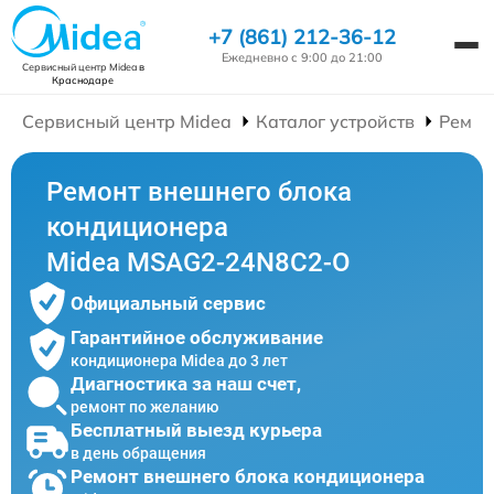
+7 (861) 212-36-12
Ежедневно с 9:00 до 21:00
Сервисный центр Midea
в
Краснодаре
Сервисный центр Midea
Каталог устройств
Ремон
Ремонт внешнего блока
кондиционера
Midea MSAG2-24N8C2-O
Официальный сервис
Гарантийное обслуживание
кондиционера Midea до 3 лет
Диагностика за наш счет,
ремонт по желанию
Бесплатный выезд курьера
в день обращения
Ремонт внешнего блока кондиционера