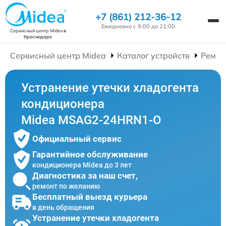
+7 (861) 212-36-12
Ежедневно с 9:00 до 21:00
Сервисный центр Midea
в
Краснодаре
Сервисный центр Midea
Каталог устройств
Ремон
Устранение утечки хладогента
кондиционера
Midea MSAG2-24HRN1-O
Официальный сервис
Гарантийное обслуживание
кондиционера Midea до 3 лет
Диагностика за наш счет,
ремонт по желанию
Бесплатный выезд курьера
в день обращения
Устранение утечки хладогента