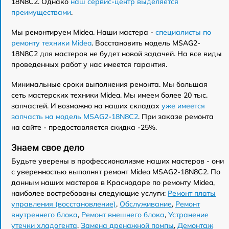
18N8C2. Однако
наш сервис-центр выделяется
преимуществами
.
Мы ремонтируем Midea. Наши мастера -
специалисты по
ремонту техники Midea
. Восстановить модель MSAG2-
18N8C2 для мастеров не будет новой задачей. На все виды
проведенных работ у нас имеется гарантия.
Минимальные сроки выполнения ремонта. Мы большая
сеть мастерских техники Midea. Мы имеем более 20 тыс.
запчастей. И возможно на наших складах
уже имеется
запчасть на модель MSAG2-18N8C2
. При заказе ремонта
на сайте - предоставляется скидка -25%.
Знаем свое дело
Будьте уверены в профессионализме наших мастеров - они
с уверенностью выполнят ремонт Midea MSAG2-18N8C2. По
данным наших мастеров в Краснодаре по ремонту Midea,
наиболее востребованы следующие услуги:
Ремонт платы
управления (восстановление)
,
Обслуживание
,
Ремонт
внутреннего блока
,
Ремонт внешнего блока
,
Устранение
утечки хладогента
,
Замена дренажной помпы
,
Демонтаж