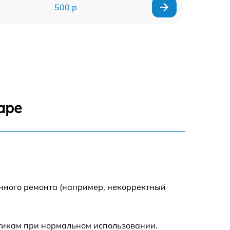
500 р
300 р
550 р
аре
енного ремонта (например, некорректный
стикам при нормальном использовании.