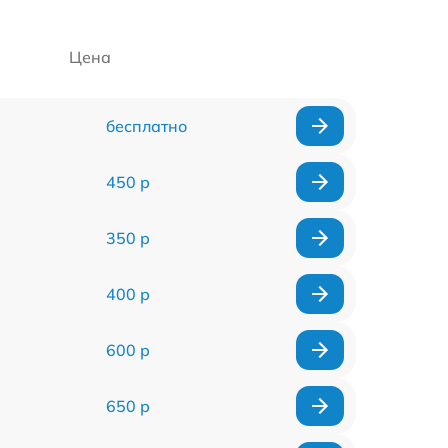
Цена
бесплатно
450 р
350 р
400 р
600 р
650 р