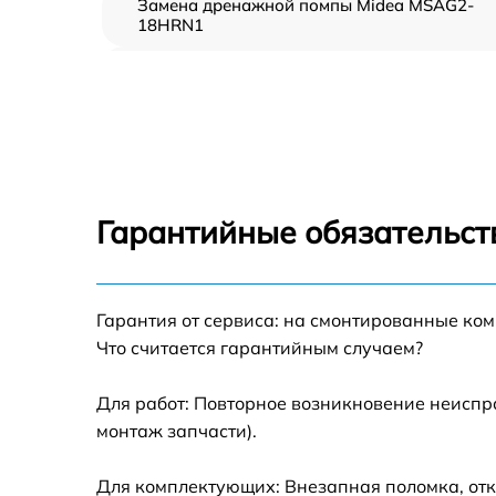
Замена дренажной помпы Midea MSAG2-
18HRN1
Демонтаж кондиционера Midea MSAG2-
18HRN1
Заправка фреоном Midea MSAG2-18HRN1
Гарантийные обязательст
Гарантия от сервиса: на смонтированные ко
Что считается гарантийным случаем?
Для работ: Повторное возникновение неиспр
монтаж запчасти).
Для комплектующих: Внезапная поломка, отк