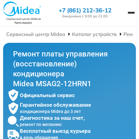
+7 (861) 212-36-12
Ежедневно с 9:00 до 21:00
Сервисный центр Midea
в
Краснодаре
Сервисный центр Midea
Каталог устройств
Ремон
Ремонт платы управления
(восстановление)
кондиционера
Midea MSAG2-12HRN1
Официальный сервис
Гарантийное обслуживание
кондиционера Midea до 3 лет
Диагностика за наш счет,
ремонт по желанию
Бесплатный выезд курьера
в день обращения