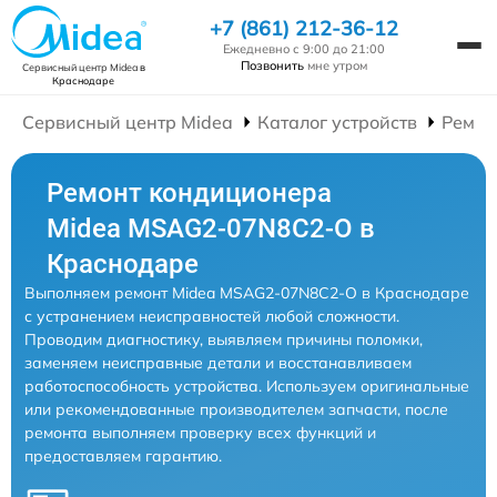
+7 (861) 212-36-12
Ежедневно с 9:00 до 21:00
Позвонить
мне утром
Сервисный центр Midea
в
Краснодаре
Сервисный центр Midea
Каталог устройств
Ремон
Ремонт кондиционера
Midea MSAG2-07N8C2-O в
Краснодаре
Выполняем ремонт Midea MSAG2-07N8C2-O в Краснодаре
с устранением неисправностей любой сложности.
Проводим диагностику, выявляем причины поломки,
заменяем неисправные детали и восстанавливаем
работоспособность устройства. Используем оригинальные
или рекомендованные производителем запчасти, после
ремонта выполняем проверку всех функций и
предоставляем гарантию.