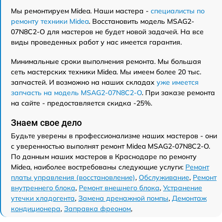
Мы ремонтируем Midea. Наши мастера -
специалисты по
ремонту техники Midea
. Восстановить модель MSAG2-
07N8C2-O для мастеров не будет новой задачей. На все
виды проведенных работ у нас имеется гарантия.
Минимальные сроки выполнения ремонта. Мы большая
сеть мастерских техники Midea. Мы имеем более 20 тыс.
запчастей. И возможно на наших складах
уже имеется
запчасть на модель MSAG2-07N8C2-O
. При заказе ремонта
на сайте - предоставляется скидка -25%.
Знаем свое дело
Будьте уверены в профессионализме наших мастеров - они
с уверенностью выполнят ремонт Midea MSAG2-07N8C2-O.
По данным наших мастеров в Краснодаре по ремонту
Midea, наиболее востребованы следующие услуги:
Ремонт
платы управления (восстановление)
,
Обслуживание
,
Ремонт
внутреннего блока
,
Ремонт внешнего блока
,
Устранение
утечки хладогента
,
Замена дренажной помпы
,
Демонтаж
кондиционера
,
Заправка фреоном
,