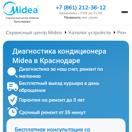
+7 (861) 212-36-12
Ежедневно с 9:00 до 21:00
Позвонить
мне утром
Сервисный центр Midea
в
Краснодаре
Сервисный центр Midea
Каталог устройств
Ремон
Диагностика кондиционера
Midea в Краснодаре
Диагностика за наш счет, ремонт по
желанию
Бесплатный выезд курьера в день
обращения
Гарантия на ремонт до 3 лет
Срочный ремонт от 35 минут
Бесплатная консультация со