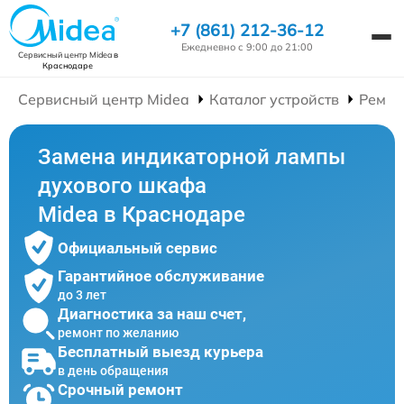
+7 (861) 212-36-12
Ежедневно с 9:00 до 21:00
Сервисный центр Midea
в
Краснодаре
Сервисный центр Midea
Каталог устройств
Ремон
Замена индикаторной лампы
духового шкафа
Midea в Краснодаре
Официальный сервис
Гарантийное обслуживание
до 3 лет
Диагностика за наш счет,
ремонт по желанию
Бесплатный выезд курьера
в день обращения
Срочный ремонт