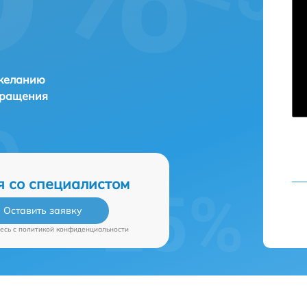
 желанию
бращения
я со специалистом
Оставить заявку
есь c
политикой конфиденциальности