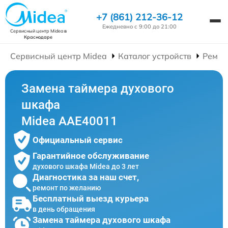
+7 (861) 212-36-12
Ежедневно с 9:00 до 21:00
Сервисный центр Midea
в
Краснодаре
Сервисный центр Midea
Каталог устройств
Ремон
Замена таймера духового
шкафа
Midea AAE40011
Официальный сервис
Гарантийное обслуживание
духового шкафа Midea до 3 лет
Диагностика за наш счет,
ремонт по желанию
Бесплатный выезд курьера
в день обращения
Замена таймера духового шкафа