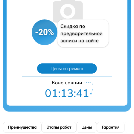
Скидка по
-20%
предварительной
записи на сайте
Цены на ремонт
Конец акции
01:13:40
Преимущества
Этапы работ
Цены
Гарантия
М