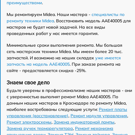
преимуществами
.
Мы ремонтируем Midea. Наши мастера -
специалисты по
ремонту техники Midea
. Восстановить модель AAE40005 для
мастеров не будет новой задачей. На все виды
проведенных работ у нас имеется гарантия.
Минимальные сроки выполнения ремонта. Мы большая
сеть мастерских техники Midea. Мы имеем более 20 тыс.
запчастей. И возможно на наших складах
уже имеется
запчасть на модель AAE40005
. При заказе ремонта на
сайте - предоставляется скидка -25%.
Знаем свое дело
Будьте уверены в профессионализме наших мастеров - они
с уверенностью выполнят ремонт Midea AAE40005. По
данным наших мастеров в Краснодаре по ремонту Midea,
наиболее востребованы следующие услуги:
Ремонт платы
управления (восстановление)
,
Ремонт модуля управления
,
Ремонт электросхемы
,
Замена индикаторной лампы
,
Замена ручек терморегулятора
,
Ремонт механизма
открывания двери
,
Замена ТЭН
,
Замена таймера
,
Замена