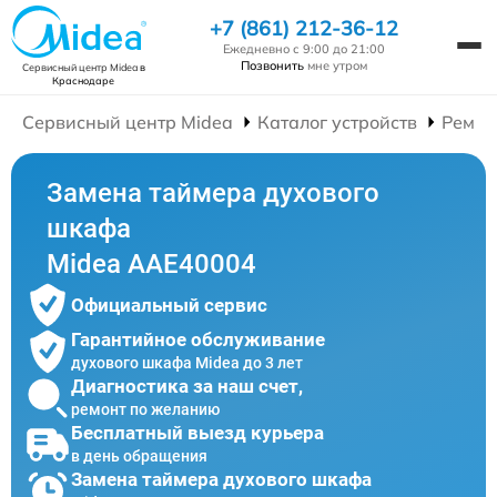
+7 (861) 212-36-12
Ежедневно с 9:00 до 21:00
Позвонить
мне утром
Сервисный центр Midea
в
Краснодаре
Сервисный центр Midea
Каталог устройств
Ремон
Замена таймера духового
шкафа
Midea AAE40004
Официальный сервис
Гарантийное обслуживание
духового шкафа Midea до 3 лет
Диагностика за наш счет,
ремонт по желанию
Бесплатный выезд курьера
в день обращения
Замена таймера духового шкафа