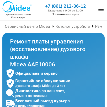
+7 (861) 212-36-12
Ежедневно с 9:00 до 21:00
Позвонить
мне утром
Сервисный центр Midea
в
Краснодаре
Сервисный центр Midea
Каталог устройств
Ремон
Ремонт платы управления
(восстановление) духового
шкафа
Midea AAE10006
Официальный сервис
Гарантийное обслуживание
духового шкафа Midea до 3 лет
Диагностика за наш счет,
ремонт по желанию
Бесплатный выезд курьера
в день обращения