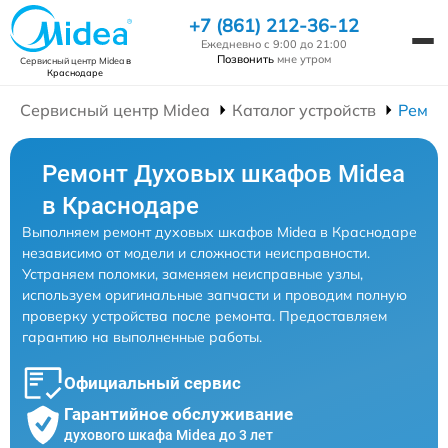
+7 (861) 212-36-12
Ежедневно с 9:00 до 21:00
Позвонить
мне утром
Сервисный центр Midea
в
Краснодаре
Сервисный центр Midea
Каталог устройств
Ремон
Ремонт Духовых шкафов Midea
в Краснодаре
Выполняем ремонт духовых шкафов Midea в Краснодаре
независимо от модели и сложности неисправности.
Устраняем поломки, заменяем неисправные узлы,
используем оригинальные запчасти и проводим полную
проверку устройства после ремонта. Предоставляем
гарантию на выполненные работы.
Официальный сервис
Гарантийное обслуживание
духового шкафа Midea до 3 лет