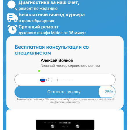
Диагностика за наш счет,
ремонт по желанию
Бесплатный выезд курьера
в день обращения
Срочный ремонт
духового шкафа Midea от 35 минут
Бесплатная консультация со
специалистом
Алексей Волков
Главный мастер сервисного центра
Оставить заявку
Нажимая на кнопку "Оставить заявку" Вы соглашаетесь c
политикой
конфиденциальности