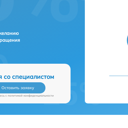
 желанию
бращения
я со специалистом
Оставить заявку
есь c
политикой конфиденциальности