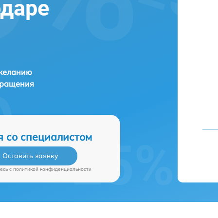
одаре
 желанию
бращения
я со специалистом
Оставить заявку
есь c
политикой конфиденциальности