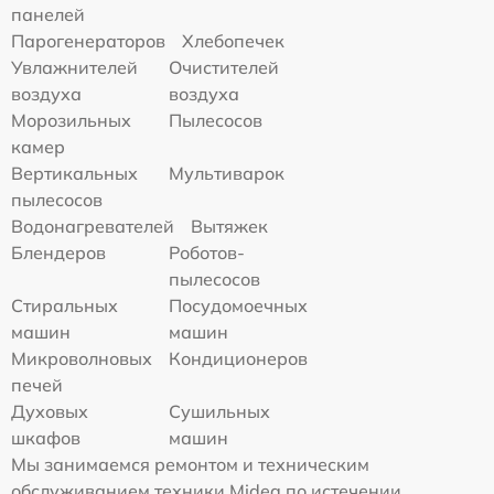
панелей
Парогенераторов
Хлебопечек
Увлажнителей
Очистителей
воздуха
воздуха
Морозильных
Пылесосов
камер
Вертикальных
Мультиварок
пылесосов
Водонагревателей
Вытяжек
Блендеров
Роботов-
пылесосов
Стиральных
Посудомоечных
машин
машин
Микроволновых
Кондиционеров
печей
Духовых
Сушильных
шкафов
машин
Мы занимаемся ремонтом и техническим
обслуживанием техники Midea по истечении